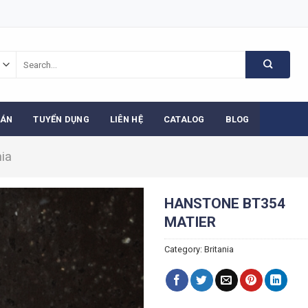
Search
for:
 ÁN
TUYỂN DỤNG
LIÊN HỆ
CATALOG
BLOG
nia
HANSTONE BT354
MATIER
Category:
Britania