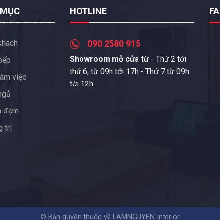
 MỤC
HOTLINE
F
khách
090 2580 915
Showroom mở cửa từ
- Thứ 2 tới
bếp
thứ 6, từ 09h tới 17h - Thứ 7 từ 09h
àm việc
tới 12h
ngủ
a đệm
 trí
© Bản quyền thuộc về LAMNGUYEN Interior