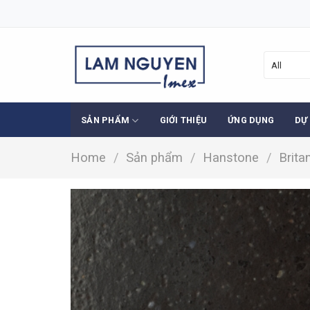
Skip
to
content
SẢN PHẨM
GIỚI THIỆU
ỨNG DỤNG
DỰ
Home
/
Sản phẩm
/
Hanstone
/
Brita