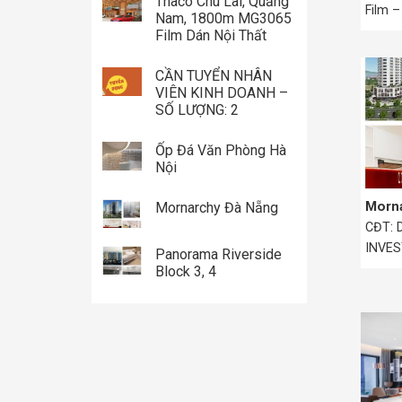
Thaco Chu Lai, Quảng
Film 
Nam, 1800m MG3065
–...
Film Dán Nội Thất
CẦN TUYỂN NHÂN
VIÊN KINH DOANH –
SỐ LƯỢNG: 2
Ốp Đá Văn Phòng Hà
Nội
Morn
Mornarchy Đà Nẵng
CĐT:
INVE
Panorama Riverside
(NDN)
Block 3, 4
Điểm: 