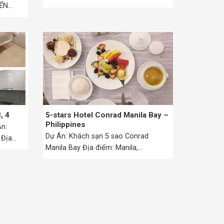
ỂN
, 4
5-stars Hotel Conrad Manila Bay –
Philippines
n:
Dự Án: Khách sạn 5 sao Conrad
 Địa
Manila Bay Địa điểm: Manila,
Philippines Số lượng:...