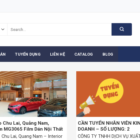
Search
for:
 ÁN
TUYỂN DỤNG
LIÊN HỆ
CATALOG
BLOG
 Chu Lai, Quảng Nam,
CẦN TUYỂN NHÂN VIÊN KI
 MG3065 Film Dán Nội Thất
DOANH – SỐ LƯỢNG: 2
 Chu Lai, Quang Nam – Interior
CÔNG TY TNHH DỊCH VỤ XUẤ