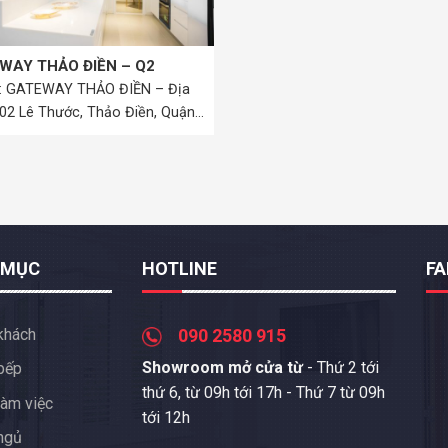
WAY THẢO ĐIỀN – Q2
: GATEWAY THẢO ĐIỀN – Địa
 02 Lê Thước, Thảo Điền, Quận
 MỤC
HOTLINE
F
khách
090 2580 915
Showroom mở cửa từ
- Thứ 2 tới
bếp
thứ 6, từ 09h tới 17h - Thứ 7 từ 09h
àm việc
tới 12h
ngủ