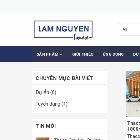
Skip
to
content
SẢN PHẨM
GIỚI THIỆU
ỨNG DỤNG
DỰ
CHUYÊN MỤC BÀI VIẾT
Dự Án
(6)
Tuyển dụng
(1)
Thaco
TIN MỚI
1800m
Thaco