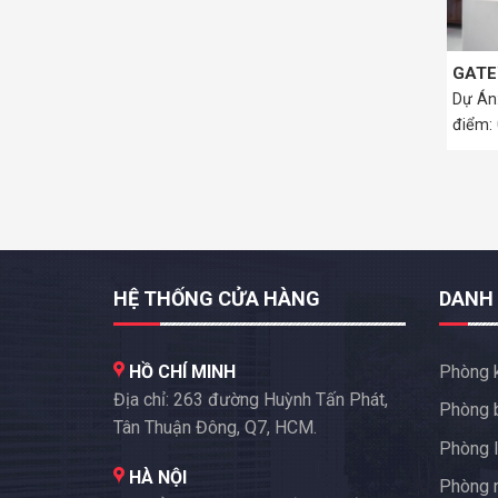
GATE
Dự Án
điểm:
2,...
HỆ THỐNG CỬA HÀNG
DANH
HỒ CHÍ MINH
Phòng 
Địa chỉ: 263 đường Huỳnh Tấn Phát,
Phòng 
Tân Thuận Đông, Q7, HCM.
Phòng l
HÀ NỘI
Phòng 