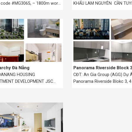
– code #MG3065, – 1800m work.
KHẨU LAM NGUYÊN CẦN TUY
NHÂN VIÊN KINH...
archy Đà Nẵng
Panorama Riverside Block 3
 DANANG HOUSING
CĐT: An Gia Group (AGG) Dự Á
STMENT DEVELOPMENT JSC
Panorama Riverside Blokc 3, 4
 Dự Án: Monarchy Da Nang Địa
điểm: D7,...
Tran...