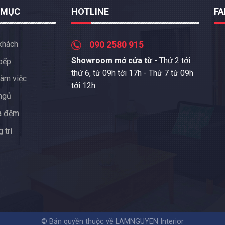
 MỤC
HOTLINE
F
khách
090 2580 915
Showroom mở cửa từ
- Thứ 2 tới
bếp
thứ 6, từ 09h tới 17h - Thứ 7 từ 09h
àm việc
tới 12h
ngủ
a đệm
 trí
© Bản quyền thuộc về LAMNGUYEN Interior