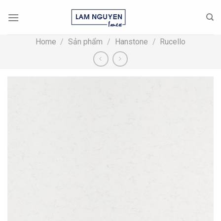
Skip
to
content
Home
/
Sản phẩm
/
Hanstone
/
Rucello