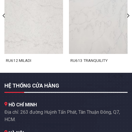
RU612 MILADI
RU613 TRANQUILITY
HỆ THỐNG CỬA HÀNG
HỒ CHÍ MINH
Địa chỉ: 263 đường Huỳnh Tấn Phát, Tân Thuận Đông, Q7,
HCM.