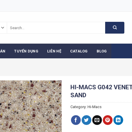
Search
for:
 ÁN
TUYỂN DỤNG
LIÊN HỆ
CATALOG
BLOG
HI-MACS G042 VENE
SAND
Category:
Hi-Macs