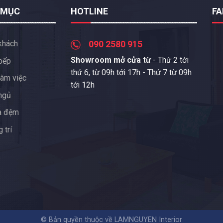
 MỤC
HOTLINE
F
khách
090 2580 915
Showroom mở cửa từ
- Thứ 2 tới
bếp
thứ 6, từ 09h tới 17h - Thứ 7 từ 09h
àm việc
tới 12h
ngủ
a đệm
 trí
© Bản quyền thuộc về LAMNGUYEN Interior