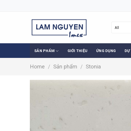
Skip
to
content
SẢN PHẨM
GIỚI THIỆU
ỨNG DỤNG
DỰ
Home
/
Sản phẩm
/
Stonia