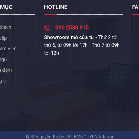
 MỤC
HOTLINE
F
khách
090 2580 915
Showroom mở cửa từ
- Thứ 2 tới
bếp
thứ 6, từ 09h tới 17h - Thứ 7 từ 09h
àm việc
tới 12h
ngủ
a đệm
 trí
© Bản quyền thuộc về LAMNGUYEN Interior