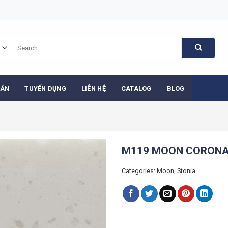
Search
for:
 ÁN
TUYỂN DỤNG
LIÊN HỆ
CATALOG
BLOG
M119 MOON CORON
Categories:
Moon
,
Stonia