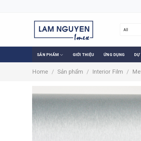
Skip
to
content
SẢN PHẨM
GIỚI THIỆU
ỨNG DỤNG
DỰ
Home
/
Sản phẩm
/
Interior Film
/
Met