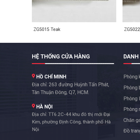
ZG5015 Teak
ZG5022
HỆ THỐNG CỬA HÀNG
DANH
HỒ CHÍ MINH
Phòng 
Địa chỉ: 263 đường Huỳnh Tấn Phát,
Phòng 
Tân Thuận Đông, Q7, HCM.
Phòng l
HÀ NỘI
Phòng 
Địa chỉ: TT6.2C-44 khu đô thị mới Đại
Chăn g
Kim, phường Định Công, thành phố Hà
Nội
Đồ trang