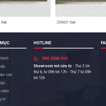
 Oak
ZG5021 Oak
 MỤC
HOTLINE
F
khách
090 2580 915
Showroom mở cửa từ
- Thứ 2 tới
bếp
thứ 6, từ 09h tới 17h - Thứ 7 từ 09h
àm việc
tới 12h
ngủ
a đệm
 trí