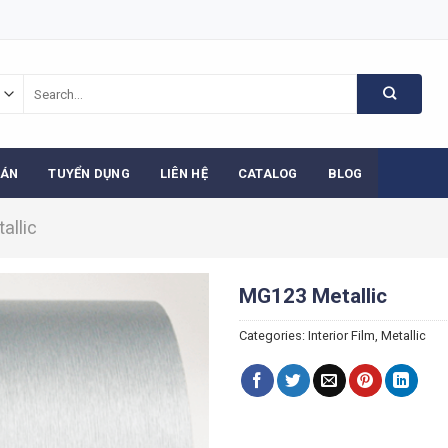
Search
for:
 ÁN
TUYỂN DỤNG
LIÊN HỆ
CATALOG
BLOG
allic
MG123 Metallic
Categories:
Interior Film
,
Metallic