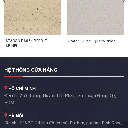
STARON PS854 PEBBLE
Staron QR278 Quarry Ridge
SPINEL
HỆ THỐNG CỬA HÀNG
HỒ CHÍ MINH
Địa chỉ: 263 đường Huỳnh Tấn Phát, Tân Thuận Đông, Q7,
HCM.
HÀ NỘI
Địa chỉ: TT6.2C-44 khu đô thị mới Đại Kim, phường Định Công,