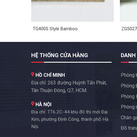
TG4005 Style Bamboo
ZG5027
HỆ THỐNG CỬA HÀNG
DANH
HỒ CHÍ MINH
Phòng 
Địa chỉ: 263 đường Huỳnh Tấn Phát,
Phòng 
Tân Thuận Đông, Q7, HCM.
Phòng l
HÀ NỘI
Phòng 
Địa chỉ: TT6.2C-44 khu đô thị mới Đại
Chăn g
Kim, phường Định Công, thành phố Hà
Nội
Đồ trang