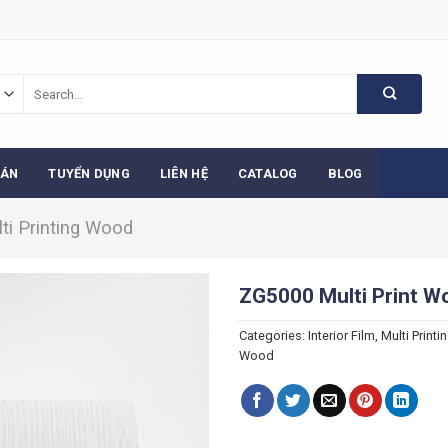
Search
for:
 ÁN
TUYỂN DỤNG
LIÊN HỆ
CATALOG
BLOG
ti Printing Wood
ZG5000 Multi Print W
Categories:
Interior Film
,
Multi Printi
Wood