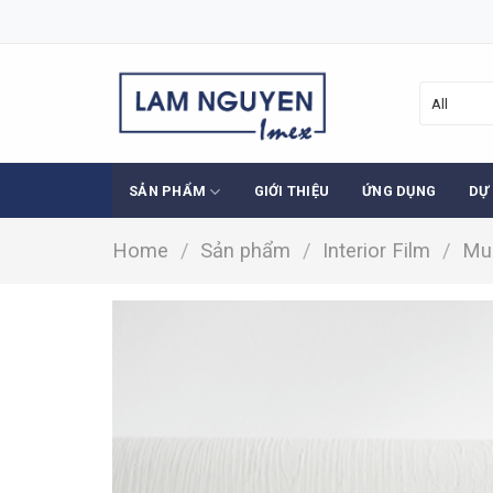
Skip
to
content
SẢN PHẨM
GIỚI THIỆU
ỨNG DỤNG
DỰ
Home
/
Sản phẩm
/
Interior Film
/
Mul