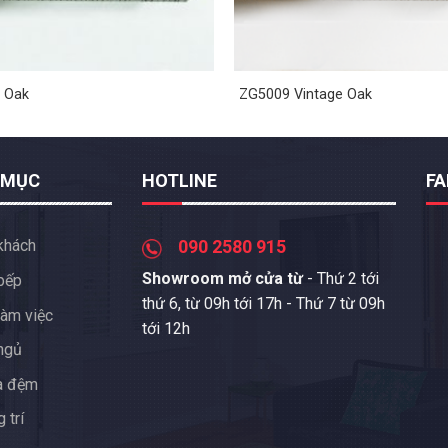
 Oak
ZG5009 Vintage Oak
 MỤC
HOTLINE
F
khách
090 2580 915
Showroom mở cửa từ
- Thứ 2 tới
bếp
thứ 6, từ 09h tới 17h - Thứ 7 từ 09h
àm việc
tới 12h
ngủ
a đệm
 trí