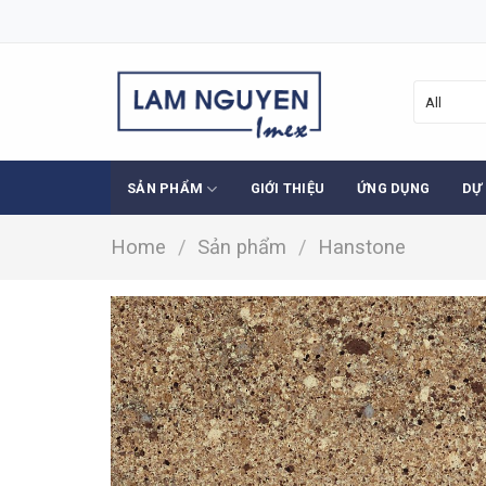
Skip
to
content
SẢN PHẨM
GIỚI THIỆU
ỨNG DỤNG
DỰ
Home
/
Sản phẩm
/
Hanstone