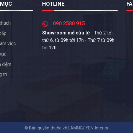
 MỤC
HOTLINE
F
khách
090 2580 915
Showroom mở cửa từ
- Thứ 2 tới
bếp
thứ 6, từ 09h tới 17h - Thứ 7 từ 09h
àm việc
tới 12h
ngủ
a đệm
 trí
© Bản quyền thuộc về LAMNGUYEN Interior