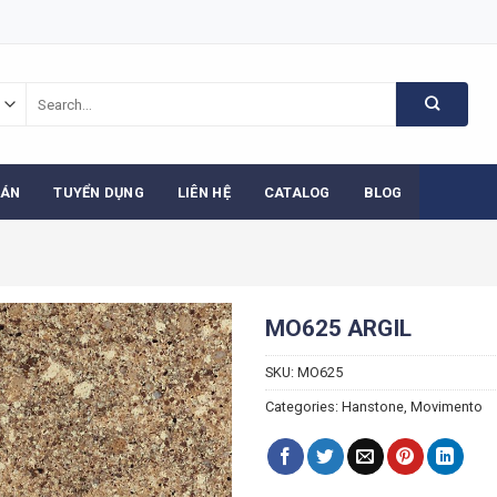
Search
for:
 ÁN
TUYỂN DỤNG
LIÊN HỆ
CATALOG
BLOG
MO625 ARGIL
SKU:
MO625
Categories:
Hanstone
,
Movimento