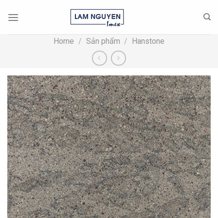
Skip
to
content
Home
/
Sản phẩm
/
Hanstone