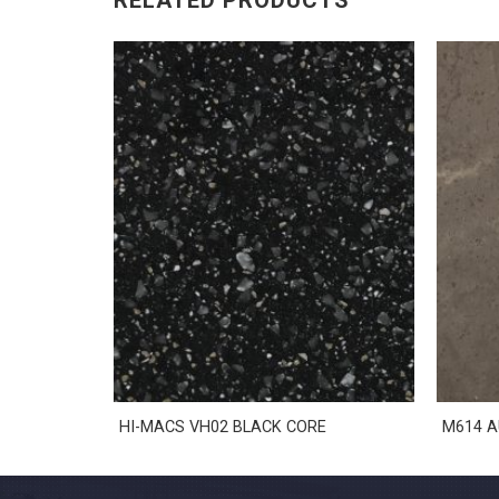
RELATED PRODUCTS
ASAMI
HI-MACS VH02 BLACK CORE
M614 