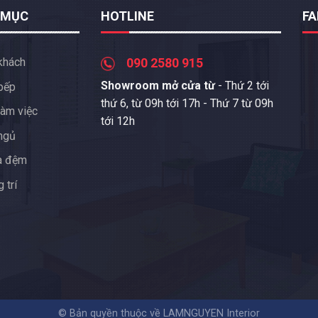
 MỤC
HOTLINE
F
khách
090 2580 915
Showroom mở cửa từ
- Thứ 2 tới
bếp
thứ 6, từ 09h tới 17h - Thứ 7 từ 09h
àm việc
tới 12h
ngủ
a đệm
 trí
© Bản quyền thuộc về LAMNGUYEN Interior