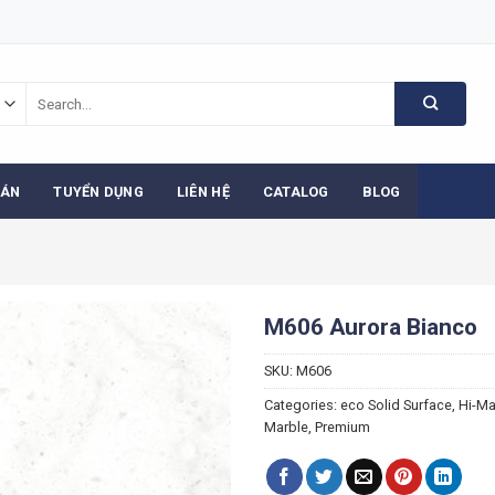
Search
for:
 ÁN
TUYỂN DỤNG
LIÊN HỆ
CATALOG
BLOG
M606 Aurora Bianco
SKU:
M606
Categories:
eco Solid Surface
,
Hi-M
Marble
,
Premium