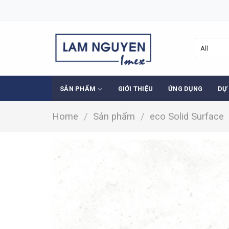
Skip
to
content
SẢN PHẨM
GIỚI THIỆU
ỨNG DỤNG
DỰ
Home
/
Sản phẩm
/
eco Solid Surface