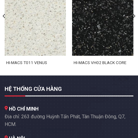
HI-MACS T011 VENUS
HI-MACS VH02 BLACK CORE
HỆ THỐNG CỬA HÀNG
HỒ CHÍ MINH
Địa chỉ: 263 đường Huỳnh Tấn Phát, Tân Thuận Đông, Q7,
HCM.