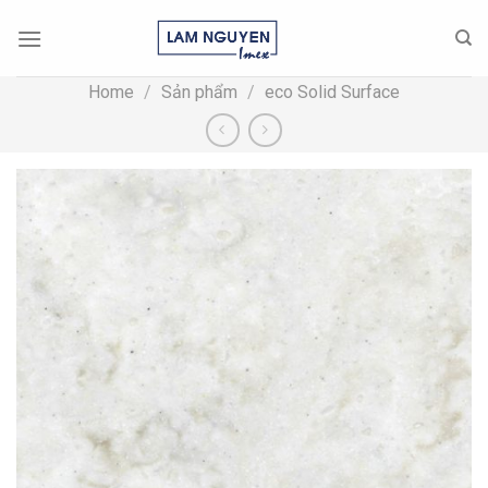
Skip
to
content
Home
/
Sản phẩm
/
eco Solid Surface