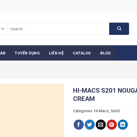
Search
for:
 ÁN
TUYỂN DỤNG
LIÊN HỆ
CATALOG
BLOG
HI-MACS S201 NOUG
CREAM
Categories:
Hi-Macs
,
Solid