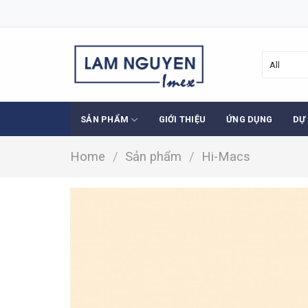
Skip
to
content
SẢN PHẨM
GIỚI THIỆU
ỨNG DỤNG
DỰ
Home
/
Sản phẩm
/
Hi-Macs