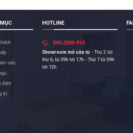
 MỤC
HOTLINE
F
khách
090 2580 915
Showroom mở cửa từ
- Thứ 2 tới
bếp
thứ 6, từ 09h tới 17h - Thứ 7 từ 09h
àm việc
tới 12h
ngủ
a đệm
 trí