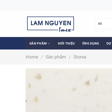
Skip
to
content
SẢN PHẨM
GIỚI THIỆU
ỨNG DỤNG
DỰ
Home
/
Sản phẩm
/
Stonia