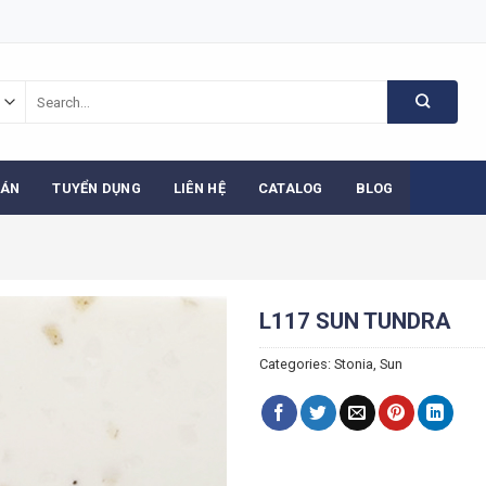
Search
for:
 ÁN
TUYỂN DỤNG
LIÊN HỆ
CATALOG
BLOG
L117 SUN TUNDRA
Categories:
Stonia
,
Sun