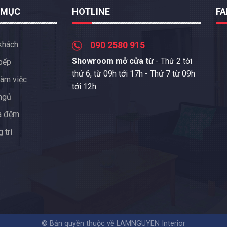
 MỤC
HOTLINE
F
khách
090 2580 915
Showroom mở cửa từ
- Thứ 2 tới
bếp
thứ 6, từ 09h tới 17h - Thứ 7 từ 09h
àm việc
tới 12h
ngủ
a đệm
 trí
© Bản quyền thuộc về LAMNGUYEN Interior