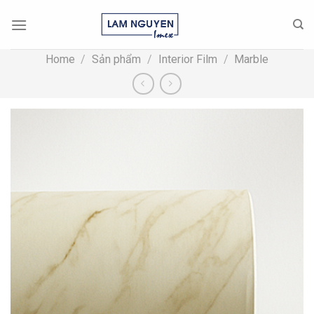
Skip
to
content
Home
/
Sản phẩm
/
Interior Film
/
Marble