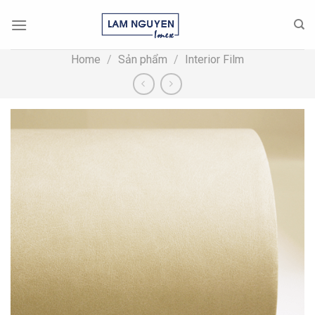
Skip
to
content
Home
/
Sản phẩm
/
Interior Film