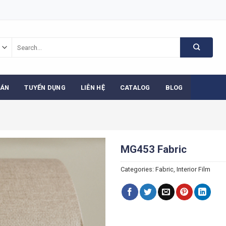
Search
for:
 ÁN
TUYỂN DỤNG
LIÊN HỆ
CATALOG
BLOG
MG453 Fabric
Categories:
Fabric
,
Interior Film