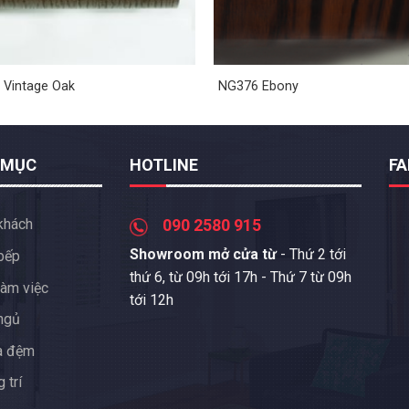
 Vintage Oak
NG376 Ebony
 MỤC
HOTLINE
F
khách
090 2580 915
Showroom mở cửa từ
- Thứ 2 tới
bếp
thứ 6, từ 09h tới 17h - Thứ 7 từ 09h
àm việc
tới 12h
ngủ
a đệm
 trí