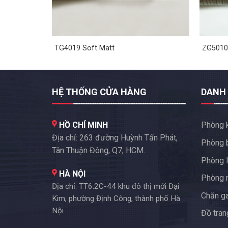
TG4019 Soft Matt
ZG5010
HỆ THỐNG CỬA HÀNG
DANH
HỒ CHÍ MINH
Phòng 
Địa chỉ: 263 đường Huỳnh Tấn Phát,
Phòng 
Tân Thuận Đông, Q7, HCM.
Phòng l
HÀ NỘI
Phòng 
Địa chỉ: TT6.2C-44 khu đô thị mới Đại
Chăn g
Kim, phường Định Công, thành phố Hà
Nội
Đồ trang