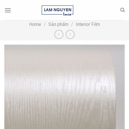
Skip
to
content
Home
/
Sản phẩm
/
Interior Film