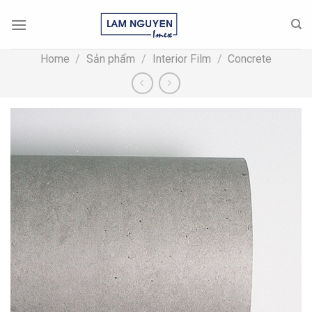
Skip
to
content
Home
/
Sản phẩm
/
Interior Film
/
Concrete