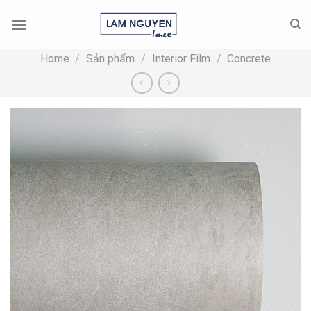
Skip
to
content
Home
/
Sản phẩm
/
Interior Film
/
Concrete