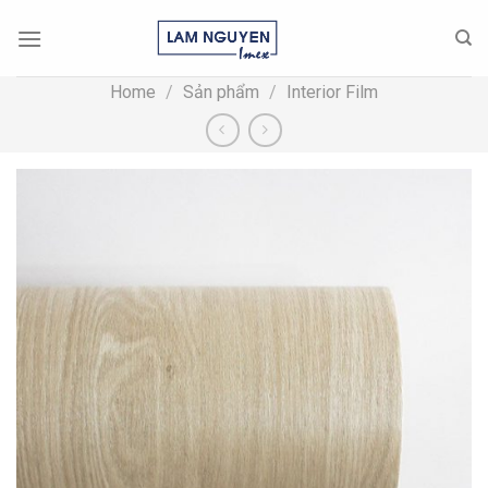
Skip
to
content
Home
/
Sản phẩm
/
Interior Film