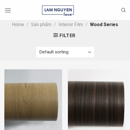
Skip
to
content
Home
/
Sản phẩm
/
Interior Film
/
Wood Series
FILTER