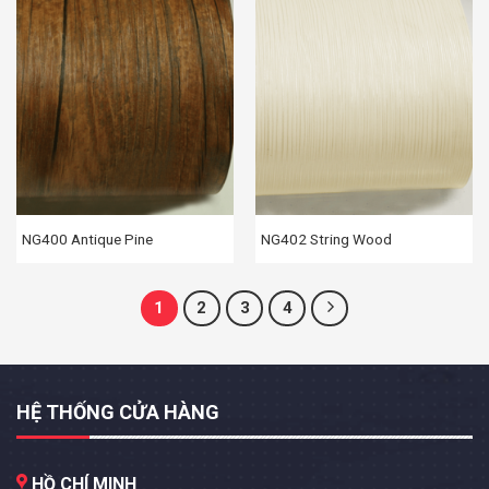
NG400 Antique Pine
NG402 String Wood
1
2
3
4
HỆ THỐNG CỬA HÀNG
HỒ CHÍ MINH