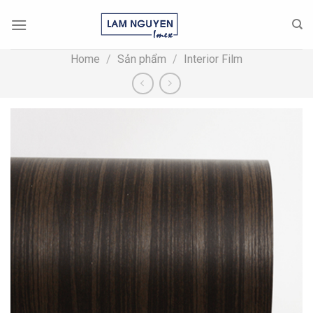
Skip
to
content
Home
/
Sản phẩm
/
Interior Film