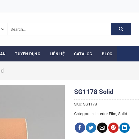
Search
for:
 ÁN
TUYỂN DỤNG
LIÊN HỆ
CATALOG
BLOG
id
SG1178 Solid
SKU:
SG1178
Categories:
Interior Film
,
Solid