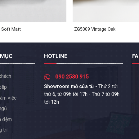
 Soft Matt
ZG5009 Vintage Oak
 MỤC
HOTLINE
F
khách
090 2580 915
Showroom mở cửa từ
- Thứ 2 tới
bếp
thứ 6, từ 09h tới 17h - Thứ 7 từ 09h
àm việc
tới 12h
ngủ
a đệm
 trí