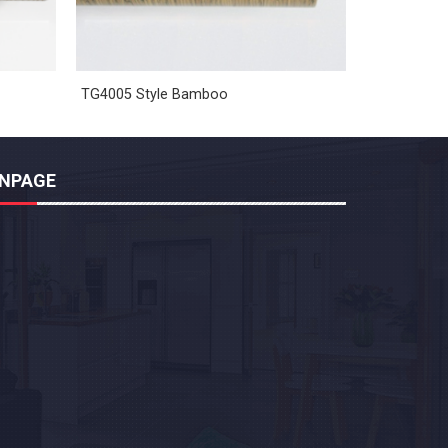
TG4005 Style Bamboo
ANPAGE