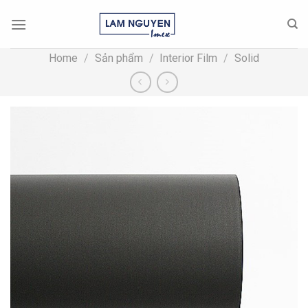
Skip
to
content
Home
/
Sản phẩm
/
Interior Film
/
Solid