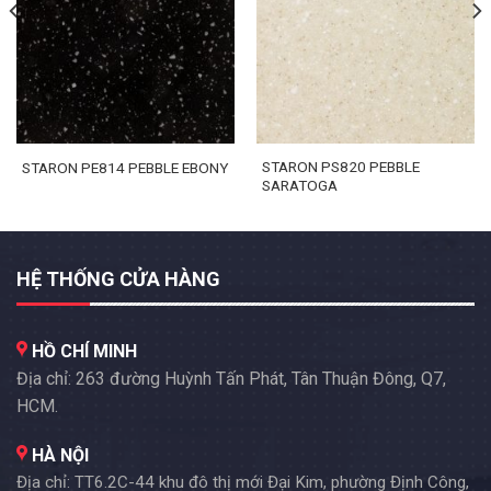
STARON PS820 PEBBLE
STARON PE814 PEBBLE EBONY
SARATOGA
HỆ THỐNG CỬA HÀNG
HỒ CHÍ MINH
Địa chỉ: 263 đường Huỳnh Tấn Phát, Tân Thuận Đông, Q7,
HCM.
HÀ NỘI
Địa chỉ: TT6.2C-44 khu đô thị mới Đại Kim, phường Định Công,