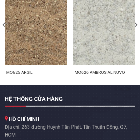
MO625 ARGIL
MO626 AMBROSIAL NUVO
HỆ THỐNG CỬA HÀNG
HỒ CHÍ MINH
Địa chỉ: 263 đường Huỳnh Tấn Phát, Tân Thuận Đông, Q7,
HCM.