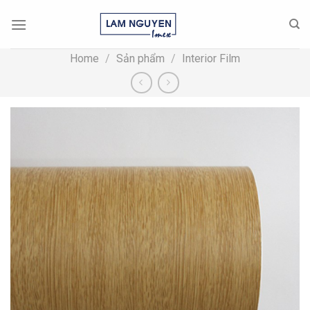
Skip
to
content
Home
/
Sản phẩm
/
Interior Film